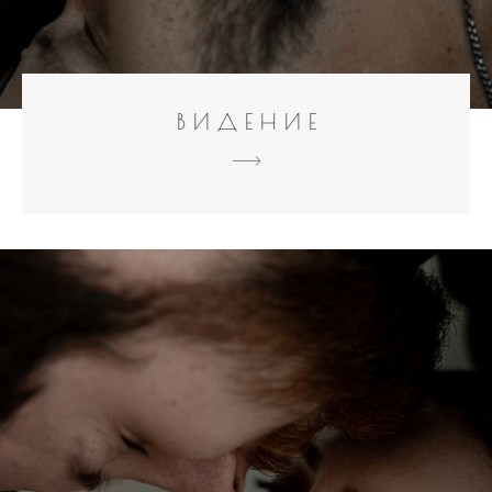
В И Д Е Н И Е