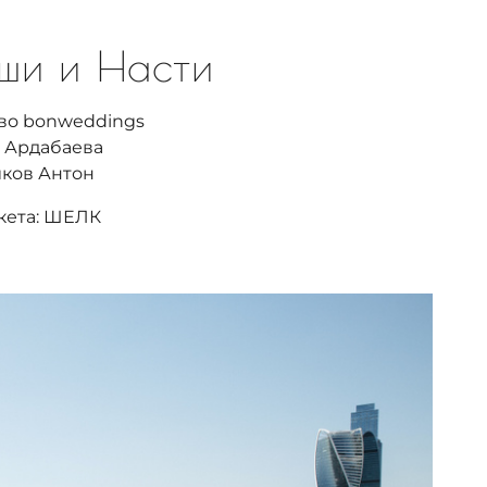
ши и Насти
тво bonweddings
 Ардабаева
иков Антон
кета: ШЕЛК