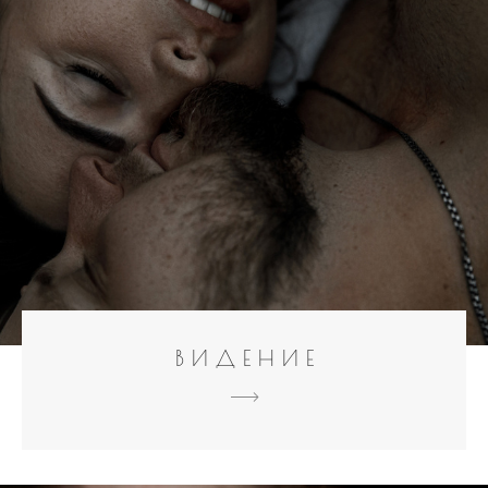
В И Д Е Н И Е