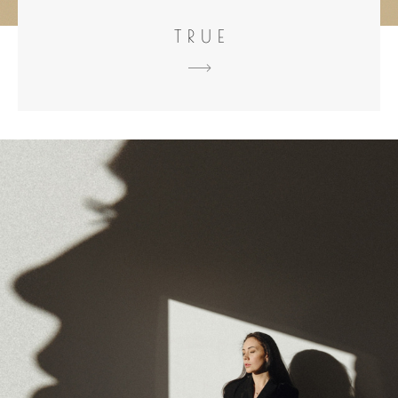
T R U E